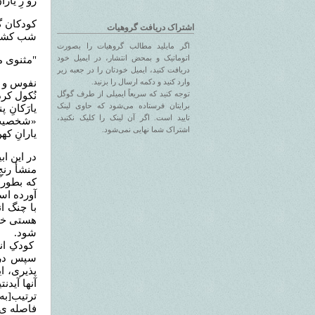
ﺭﻭ ﺯِ ﻳﺎﺭ
ﮐﻮﺩﮐﺎﻥ ﮔ
اشتراک دریافت گروهیات
ﺷﺐ ﮐﺸﺎﻧ
اگر مایلید مطالب گروهیات را بصورت
اتوماتیک و بمحض انتشار، در ایمیل خود
"مثنوی م
دریافت کنید، ایمیل خودتان را در جعبه زیر
نفوس و ع
وارد کنید و دکمه ارسال را بزنید.
توجه کنید که سریعاً ایمیلی از طرف گوگل
نُکول کر
برایتان فرستاده می‌شود که حاوی لینک
یارَکانِ 
تایید است. اگر آن لینک را کلیک نکنید،
«شخصیت» 
اشتراک شما نهایی نمی‌شود.
یارانِ ک
در این اب
منشأ رنج
که بطور ع
آورده است
با چنگ ا
هستی خیا
شود.
کودکِ انس
سپس در م
پذیری، ا
آنها آیدن
ترتیب[به 
فاصله ی ت