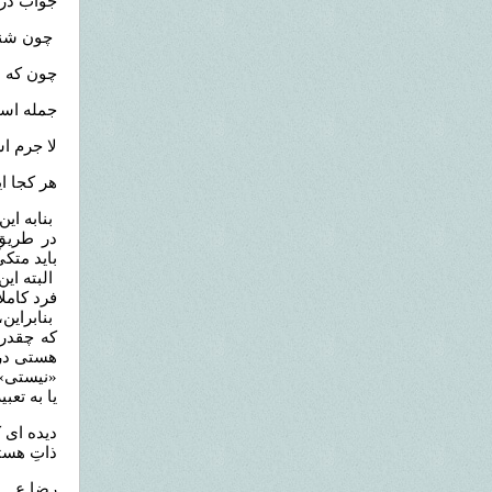
جواب در 
چون شن
چون که 
جمله اس
لا جرم 
هر کجا
بنابه ای
در طریق
باید متک
البته ای
فرد کامل
بنابراین،
که چقدر 
هستی در 
«نیستی» 
یا به تعب
ﺩﻳﺪﻩ ﺍﯼ ﮐ
ﺫﺍﺕِ ﻫﺴﺘ
رضا.ع