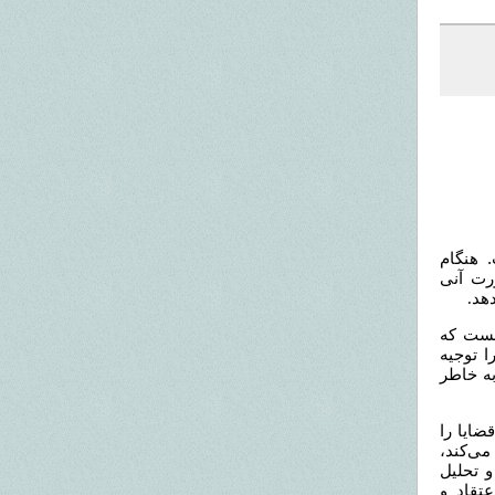
 هنگام
رت آنی
هد
.
هست که
ا توجیه
به خاطر
ضایا را
ی‌کند،
 تحلیل
تقاد و