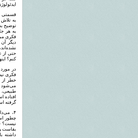
ایدئولوژ
قسمتی از
به تلاش 
توضیح بد
به هر ج
فکری می‌د
دیگر آن 
نشده‌اند
حتی از غ
کنم؟ این
در مورد 
فکری نی
خطر از م
می‌شود م
طبیعی، م
افتاده ا
گرفته ا
۴، می‌د
چطور است
نیست؟ جس
بقاست و 
داشته ب