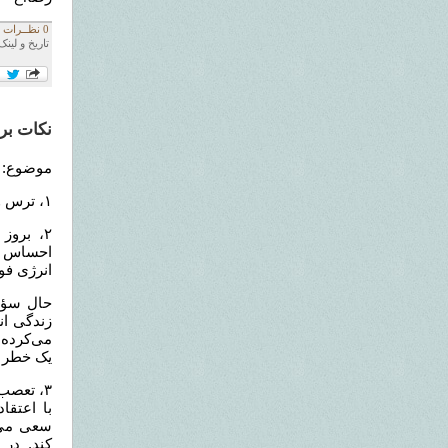
0 نظــرات
تاریخ و لینک
نکات بر
موضوع: 
١، ترس و نفرت، اصلی ترین عوامل تداوم و حفظ "هویت" هستند
٢، برو
احساس خ
انرژی فو
حال سؤا
زندگی ان
می‌کرده 
یک خطر 
٣، تعصب
با اعتقا
سعی می‌ک
کند. در