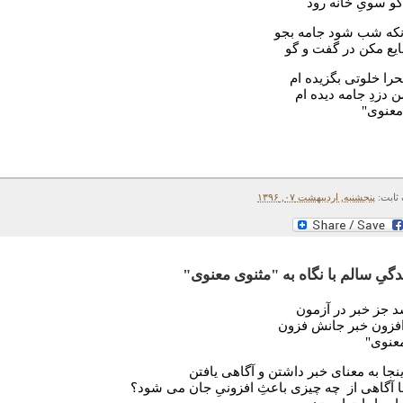
کو سویِ خانه رود
نکه شب شود جامه بجو
ایع مکن در گفت و گو
را خلوتی بگزیده ام
 دزدِ جامه دیده ام
معنوی"
 ثابت:
پنجشنبه, اردیبهشت ۰۷, ۱۳۹۶
ندگیِ سالم با نگاه به "مثنوی معنوی"
د جز خبر در آزمون
افزون خبر جانش فزون
عنوی"
نجا به معنای خبر داشتن و آگاهی یافتن
 آگاهی از چه چیزی باعثِ افزونیِ جان می شود؟