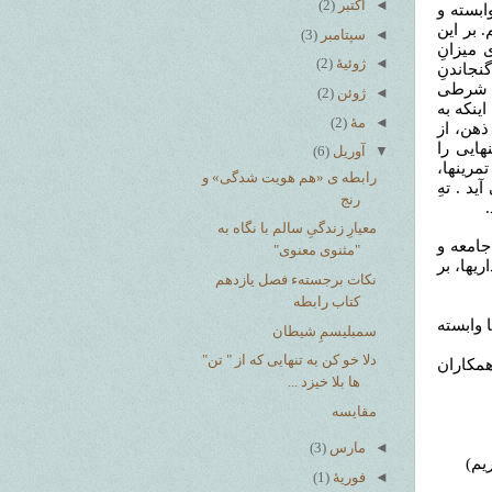
◄
اکتبر
(2)
ابسته و
 بر این
◄
سپتامبر
(3)
 میزانِ
◄
ژوئیهٔ
(2)
جاندنِ
یِ شرطی
◄
ژوئن
(2)
ینکه به
◄
مهٔ
(2)
ذهن، از
هایی را
▼
آوریل
(6)
مرینها،
رابطه ی «هم هویت شدگی» و
د . تهِ
رنج
معیارِ زندگیِ سالم با نگاه به
جامعه و
"مثنوی معنوی"
یها، بر
نکات برجستهء فصل یازدهم
کتاب رابطه
ا وابسته
سمبلیسمِ شیطان
دلا خو کن به تنهایی که از " تن"
همکاران
ها بلا خیزد ...
مقایسه
◄
مارس
(3)
◄
فوریهٔ
(1)