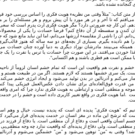
ی گنجانده نشده باشد
.
 متن کتاب: "مثلاً وقتی من نظریهء هویت فکری را اساس بررسی خود قرا
می‌افتم که تا آخر و در هر مورد با آن پیش بروم و هر مسئله‌ای را بر م
هم. این کار چه ضرورتی دارد؟ مگر هویت فکری ارث پدرم است که سعی 
ان کندن و سفسطه از آن دفاع کنم؟ فرضاً حسادت را یکی از محصولا
انم. آن را ناشی از مقایسهء ارزشها می‌دانم، اما این نباید مانع شود که ج
را هم نادیده بگیرم. بسیاری از بچه‌های دو سه ساله که هنوز قالب‌گیر
، همینکه می‌بینند مادرشان نوزاد دیگری به دنیا آورده چنان حسادت می‌
ذا خوردن می‌افتند. در این صورت چرا حسادت یا ترس یا نفرت را یک جه
ها ممکن است هم فطری باشند و هم اکتسابی
."
خشم و نفرت هم واقعیت این است که تمام خشم انسان لزوماً از ناحیه
ست. یک سری خشمها هستند که لازم هستند. اگر من در طبیعت هستم و
ار می‌کنم و آدرنالین در بدن تولید می‌شود و ایجاد انرژی خشم می‌کند
ن قدرت فوق‌العاده‌ای برای نشان دادن عکس‌العمل فیزیکی پیدا کنم
وجه و منطقی است و ارتباطی به هویت فکری ندارد چرا که امری واقعی
ست
اما هویت فکری در واقع تغییر کاربری داده است و خشم را در خدم
.
ست
.
انیم که "هویت فکری" پدیده ای است که پدیده نیست، خیال و وهم اس
 که ترشح این ماده در مغز انسان در خدمت پدیده‌ای قرار می‌گیرد ک
م انسان واقعی است و دفاع از آن منطقی است. یا دفاع از فرزند در 
منطقی است. ولی دفاع از پدیده‌ای که واقعیت ندارد چه وجه منطقی‌یی م
اشد؟ وقتی به "من" توهین می‌شود و "من" خشمگین می‌شوم و آدرنالی