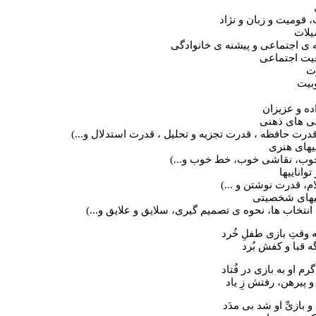
قدرت حافظه ، قدرت تجزیه و تحلیل ، قدرت استدلال و...)
وب، نقاشی خوب، خط خوب و...)
م، قدرت نوشتن و ...)
 انتخاب ها، نحوه ی تصمیم گیری، سلایق و علایق و...)
 وقتِ بازی طفلِ خُرد
گه قبا و کفش بُرد
رم او به بازی در فُتاد
و پیرهن، رفتش زِ یاد
بازیِّ او شد بی مدَد