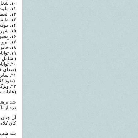
۱۰. شغل
۱۱. ملیت، قومیت و زبان و نژاد
۱۲. تحصیلات
۱۳. طبقه ی اجتماعی و پیشنه ی خانوادگی
۱۴. موقعیت اجتماعی
۱۵. شهرت
۱۶. محبوبیت
۱۷. آبرو
۱۸. خانواده و عزیزان
۱۹. توانایی های ذهنی
( شاملِ 
۲۰. تواناییهای هنری
(صدای خ
۲۱. سایر تواناییها
(نفوذ کلا
۲۲. ویژگیهای شخصیتی
(عادات ،
شد برهنه
دزد از نا
آن چنان گ
کان کلاه 
شد شب و 