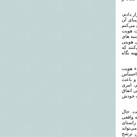
ر دادم،
بنای آن
می‌کنم
ت هویت
نبه های
ی هویتی
کنند که
ته نگاه
ء هویت
 احساس
 و باعث
، امری
 اتفاق
ت خودش
ت. حال
ه واقعی
راستای
ی‌تواند
ن ترشح