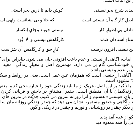
این ابیات است:
یدی شرحِ بحرِ نیستی کوش دایم تا درین بحر ایستی
اصلِ کار گاه آن نیستی است که خلا و بی نشانَست وتُهی اس
تادان پیِ اِظهارِ کار نیستی جویند وجایِ اِنکسار
استادِ استادان صَمَد کارگاهش نیستی و لا بُوَد
 این نیستی افزون ترست کارِ حق و کارگاهش آن سَرَ ست
ن ابیات‌، آگاهی از نیستی و عدم باعث افزونیِ جان می شود. بنابراین برای
ِ خودشناسی گام بر می دارد، مهمترین اصل و معیارِ زندگیِ مفید و
ی بر عدم و نیستی باشد.
ن آگاهی از جنسی است که همزمان عینِ عمل است. یعنی در روابط و سبک
ا" مشهود است.
 با تأکید بر این اصل، هریک از ما باید زندگی خود را عیارسنجی کنیم. یعنی،
زندگیمان با آن منطبق است. چقدر مشتاقِ در باختن و قربانی کردنِ 
پای «نیستی» هستیم و آنرا روزانه تمرین می کنیم. جدیّت در تمرین های م
و آگاهی و حضورِ مستمر، نشان می دهد که چقدر زندگیِ روزانه مان س
یرِ دیگر چقدر در روشنایی و نوریم و چقدر در تاریکی و گور.
ﻮ ﺍﺯ ﻋﺪﻡ ﺁﻣﺪ ﭘﺪﻳﺪ
ﯽ ﺭﺍ ﻫﻤﻪ ﻣﻌﺪﻭﻡ ﺩﻳﺪ