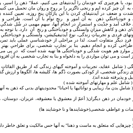
ه بود، با هرچیزی که خودمان را آیدنتیفای می کنیم، عملا" ذهن را اسیر، و
 به آن چیز کرده ایم و رنجی ناگزیر را بر روح و روان مان تحمیل می کنیم.
ت و ضعف در آیدنتیفای کردن با این یارَکانِ پنج روزه، تعیین کننده ی
و خودباختگیِ ذهن به آن امور و رنجِ توأم با آن است. طراحی و گن
 خلاف آمد و جدّیت و استمرار در انجامِ آنها، سهمِ مهمی در شُل شدگ
 ذهن و کاهشِ میزانِ وابستگی و خودباختگی و رنجِ آن دارد. با توجه به ا
اوتهای فردی و تجربیاتِ زندگی، نوعِ آیدتیفیکیشن، وابستگی و خودباختگیِ 
فردِ دیگر متفاوت است. لذا در مراحلی از خودشناسیِ عملی باید تمرین
احی کرده و انجام دهیم. بنا بر تجاربِ شخصی، برای طراحیِ بهترِ ت
 مواردِ هم هویت شدگی و خودباختگی ها تهیه شده است که در پی می آی
 است و می توان مواردی را به دلخواه و بنا به تجارب شخصی به آن افزود.
تگی ( شامل عقاید، تجربیات و آموخته گیهای زندگی که از طریقِ القائاتِ 
ی زندگیِ شخصی، از کودکی بصورت دُگم ها، کلیشه ها، الگوها و ارزش گذار
ل و پذیرفته شده اند).
 شاملِ بدن ما، زیبایی و توانائیها یا احیانا" محدودیتهای بدنی که ذهن به آنه
رِ خودمان در ذهن دیگران( اَعمّ از معشوق یا معشوقه، عزیزان، دوستان، 