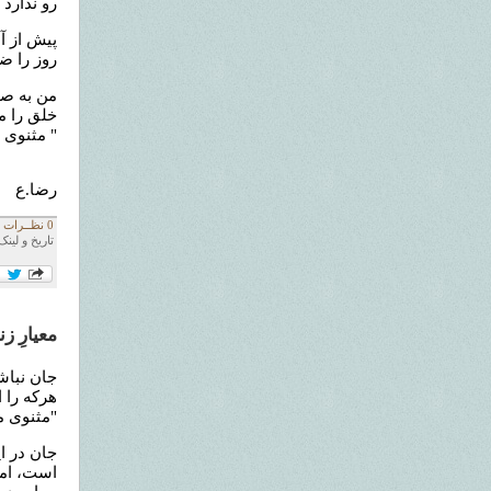
رو ندارد 
پیش از آ
روز را ض
من به صح
خلق را من
" مثنوی 
رضا.ع
0 نظــرات
تاریخ و لینک
معیارِ ز
جان نباش
هرکه را 
"مثنوی م
جان در ای
است، اما