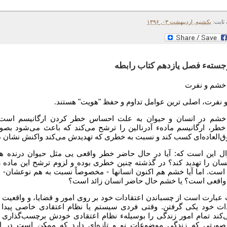
 ثابت:
یکشنبه, اردیبهشت ۰۳, ۱۳۹۶
جستهء فصل یازدهم کتاب رابطه
خشم و نفرت
.
ز خشم در انسان و حیوان به علت احساس خطر کردن ارگانیسم است.
طر، ارگانیسم مادهء آدرنالین را ترشح می‌کند که باعث می‌شود بصو
ق‌العاده‌ای کسب کند و نسبت به خطری که تهدیدش می‌کند واکنش نشان د
ل این است که: آیا در حال حاضر خطر واقعی یی مثل حیوان درنده 
سان را تهدید کند؟ در گذشته چنین خطری بوده و لزوم ترشح این ماده ر
است. اما آیا خشم هم اکنون انسانها - مخصوصاً نسبت به هم نوعشان- 
واقعی است؟ یا خشم حال حاضر انسان زائد است؟
 عبارت است از چسباندن اعتقادات خود بر روی امور و قضایا، و واقعیت ق
دات خود یکی گرفتن. وقتی فردی سیستم یا نظام اعتقادی خاصی پیدا م
ند تمام امور زندگی را بوسیلهء نظام اعتقادی خودش برچسب‌گذاری و
 صورتی که زندگی موضوعات نو و تازه‌ای دارد که ممکن است در اع