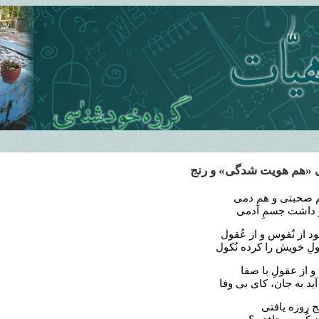
 «هم هویت شدگی» و رنج
م صحبتی و هم دمی
ر داشت جسمِ آدمی
ود از نُفوس و از عُقول
لِ خویش را کرده نُکول
 از عقولِ با صفا
ید به جان، کای بی وفا
ﭘﻨﺞ ﺭﻭﺯﻩ ﻳﺎﻓﺘﯽ