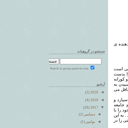
 دهنده ی
جستجو در گروهیات
یی است
Search in group.panevis.com
را بدست
 کورانه
بیدن به
آرشیو
غافل می
(2)
2020
◄
 سپارد و
(4)
2018
◄
ِ جامعه
(28)
2017
▼
د را با
◄
دسامبر
(2)
 به این
تی را در
◄
نوامبر
(1)