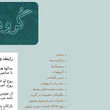
سایت
رابطه ی
پادکست‌ها
مینیمال‌ها
سالها ه
گروهیات
با عناصِ
سیـر تأملاتـی
روحِ او خ
نظــرات گرو‌هیات
روح، اصو
سایت محمدجعفر مصفا
از نفوس و
چگونگی عضویت در گروه
نامه می آ
جلسات شرح مثنوی معنوی
ﻳﺎﺭَﮐﺎﻥِ 
تهیه DVD جلسات شرح مثنوی