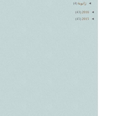
◄
ژانویهٔ
(4)
(43)
2016
◄
(45)
2015
◄