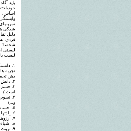
باید آگا
خودباخته
اساس، شد
وابستگی 
تمرینهای
شدگی های
دلیلِ تف
فردی به 
شخصا" طر
لیستی از
لیست باز
۱. دانس
تجربه ها
ذهن تحمی
۲. دانش ( شامل علم و مهارتهای آموخته شده )
۳. جسم (
است )
۴. تصوی
و...)
۵. احساسات و عواطفِ شخصی(خوشایندها و نا خوشایند ها)
۶ . لذتها
۷. آرزوها
۸. اشیاء( چیزهایی که متعلق به ماست و ذهنا" به آنها حس مالکیت و تعلق خاطر داریم)
۹. ثروت