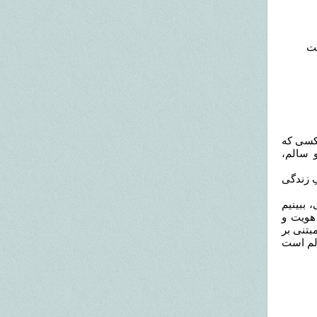
ت
 کسی که
 سالم،
ِ زندگی
 ببینیم
هویت و
بتنی بر
الم است