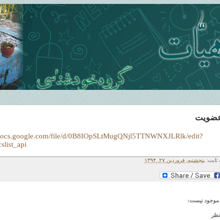
عضویت
/docs.google.com/file/d/0B8IOpSLtMugQNjl5TTNWNXJLRlk/edit?
slist_api
 ثابت:
پنجشنبه, فروردین ۲۷, ۱۳۹۴
موجود نیست:
نظر