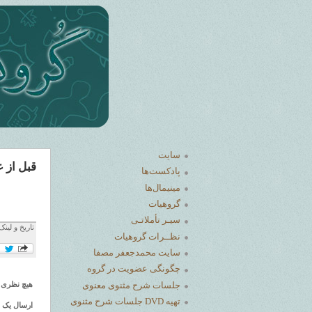
سایت
قبل از 
پادکست‌ها
مینیمال‌ها
گروهیات
سیـر تأملاتـی
تاریخ و لینک
نظــرات گرو‌هیات
سایت محمدجعفر مصفا
چگونگی عضویت در گروه
جلسات شرح مثنوی معنوی
هیچ نظری 
تهیه DVD جلسات شرح مثنوی
ارسال یک 