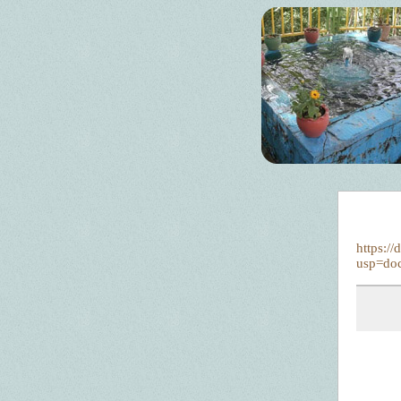
https:/
usp=doc