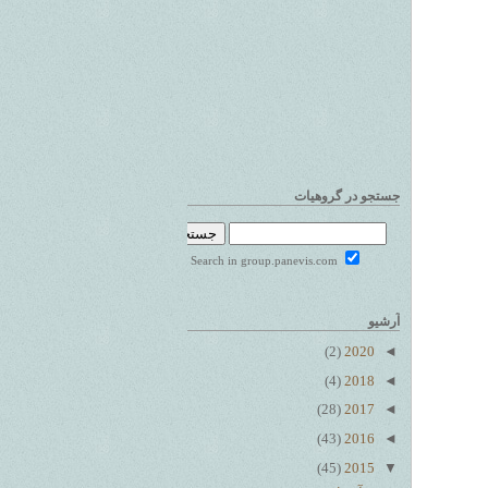
جستجو در گروهیات
Search in group.panevis.com
آرشیو
(2)
2020
◄
(4)
2018
◄
(28)
2017
◄
(43)
2016
◄
(45)
2015
▼