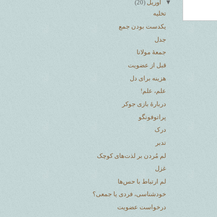
▼
آوریل
(20)
تخلیه
یکدست بودن جمع
جدل
جمعهٔ مولانا
قبل از عضویت
هزینه برای دل
علم، علم!
دربارهٔ بازی جوکر
پراتوفونگو
درک
تدبر
لم مُردن بر لذت‌های کوچک
غزل
لم ارتباط با حس‌ها
خودشناسی، فردی یا جمعی؟
درخواست عضویت